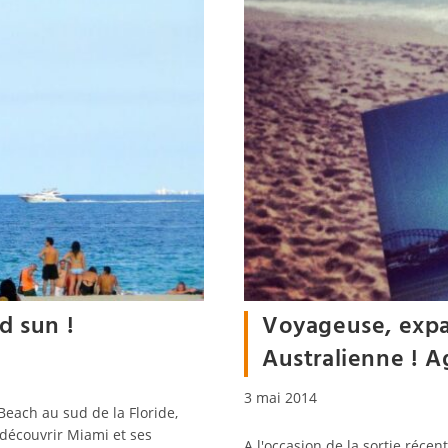
d sun !
Voyageuse, expat
Australienne ! 
Publication
3 mai 2014
Beach au sud de la Floride,
publiée :
 découvrir Miami et ses
A l'occasion de la sortie récen