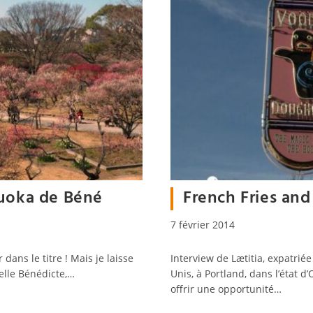
kuoka de Béné
French Fries an
Publication
7 février 2014
publiée :
 dans le titre ! Mais je laisse
Interview de Lætitia, expatriée
elle Bénédicte,…
Unis, à Portland, dans l’état d
offrir une opportunité…