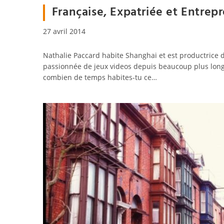
Française, Expatriée et Entrep
Publication
27 avril 2014
publiée :
Nathalie Paccard habite Shanghai et est productrice 
passionnée de jeux videos depuis beaucoup plus lon
combien de temps habites-tu ce…