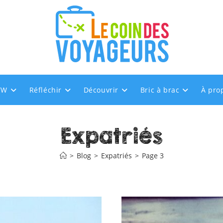
TW
Réfléchir
Découvrir
Bric à brac
À pro
Expatriés
>
Blog
>
Expatriés
>
Page 3