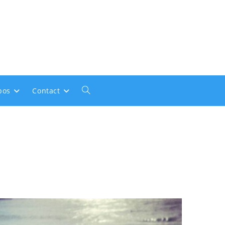
Toggle
pos
Contact
website
search