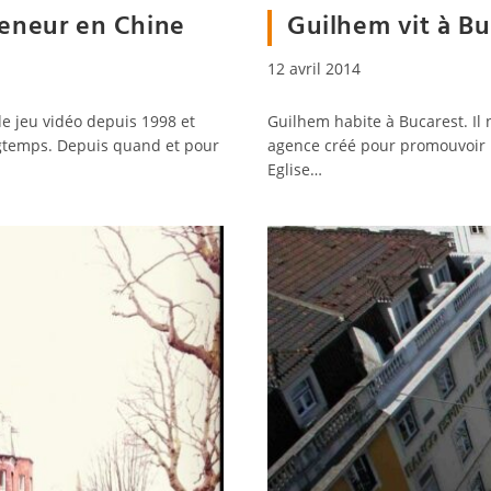
reneur en Chine
Guilhem vit à B
Publication
12 avril 2014
publiée :
de jeu vidéo depuis 1998 et
Guilhem habite à Bucarest. Il 
gtemps. Depuis quand et pour
agence créé pour promouvoir l
Eglise…