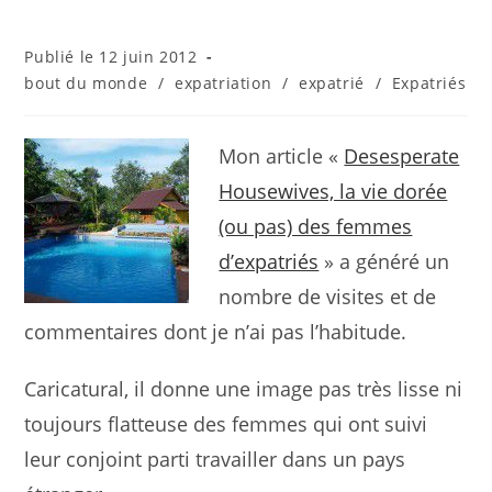
Publication
12 juin 2012
publiée :
Post
bout du monde
/
expatriation
/
expatrié
/
Expatriés
category:
Mon article «
Desesperate
Housewives, la vie dorée
(ou pas) des femmes
d’expatriés
» a généré un
nombre de visites et de
commentaires dont je n’ai pas l’habitude.
Caricatural, il donne une image pas très lisse ni
toujours flatteuse des femmes qui ont suivi
leur conjoint parti travailler dans un pays