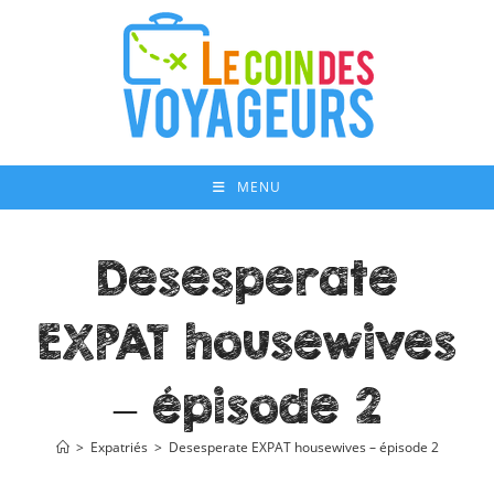
Skip
to
content
MENU
Desesperate
EXPAT housewives
– épisode 2
>
Expatriés
>
Desesperate EXPAT housewives – épisode 2