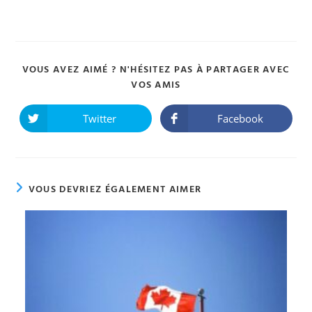
VOUS AVEZ AIMÉ ? N'HÉSITEZ PAS À PARTAGER AVEC
PARTAGER
VOS AMIS
CE
CONTENU
Twitter
Facebook
Ouvrir
Ouvrir
dans
dans
une
une
autre
autre
fenêtre
fenêtre
VOUS DEVRIEZ ÉGALEMENT AIMER