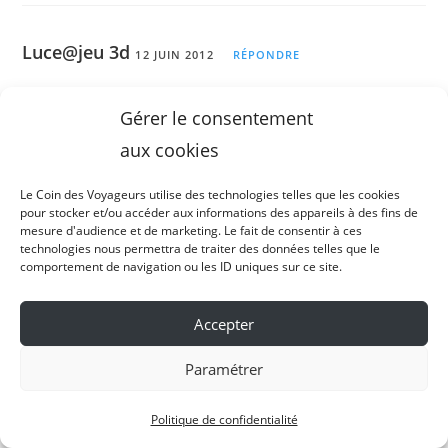
Luce@jeu 3d
12 JUIN 2012
RÉPONDRE
J’avais raté le billet précédent et c’est assez
Gérer le consentement
marrant cette polémique
Pour ma part je
aux cookies
suis expat en Allemagne mais je n’ai pas encore
eu l’occasion de rencontrer ce type de
Le Coin des Voyageurs utilise des technologies telles que les cookies
pour stocker et/ou accéder aux informations des appareils à des fins de
personne… J’ai suivi mon petit-ami allemand de
mesure d'audience et de marketing. Le fait de consentir à ces
technologies nous permettra de traiter des données telles que le
retour dans son pays mais je travaille et
comportement de navigation ou les ID uniques sur ce site.
j’apprends activement la langue. J’imagine que
l’on ne peut pas classer aussi facilement tout le
Accepter
monde
Paramétrer
Politique de confidentialité