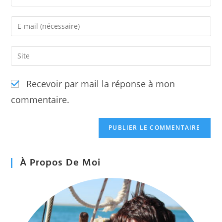
your
name
Enter
or
your
username
email
Saisir
to
address
l’URL
comment
to
de
Recevoir par mail la réponse à mon
comment
votre
commentaire.
site
(facultatif)
À Propos De Moi