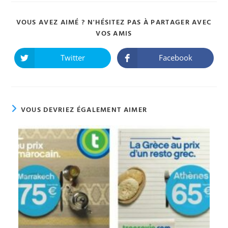
VOUS AVEZ AIMÉ ? N'HÉSITEZ PAS À PARTAGER AVEC
PARTAGER
VOS AMIS
CE
CONTENU
Twitter
Facebook
Ouvrir
Ouvrir
dans
dans
une
une
autre
autre
fenêtre
fenêtre
VOUS DEVRIEZ ÉGALEMENT AIMER