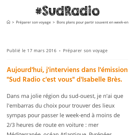
#SudRadio
>
Préparer son voyage
>
Bons plans pour partir souvent en week-end sa
Publication
Post
17 mars 2016
Préparer son voyage
publiée :
category:
Aujourd'hui, j'interviens dans l'émission
"Sud Radio c'est vous" d'Isabelle Brès.
Dans ma jolie région du sud-ouest, je n'ai que
l'embarras du choix pour trouver des lieux
sympas pour passer le week-end à moins de
2/3 heures de route en voiture : mer
Méditerranée, océan Atlantique, Pyrénées,