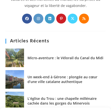
voyageur et la liberté de vagabonder.
S’ouvre
S’ouvre
S’ouvre
S’ouvre
S’ouvre
S’ouvre
dans
dans
dans
dans
dans
dans
un
un
un
un
un
un
nouvel
nouvel
nouvel
nouvel
nouvel
nouvel
Articles Récents
onglet
onglet
onglet
onglet
onglet
onglet
Micro-aventure : le Vélorail du Canal du Midi
Un week-end à Gérone : plongée au cœur
d’une ville catalane authentique
L’église du Trou : une chapelle millénaire
cachée dans les gorges du Minervois