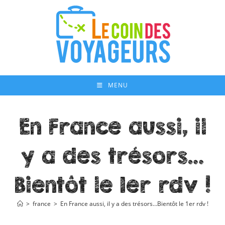
Skip
to
content
MENU
En France aussi, il
y a des trésors…
Bientôt le 1er rdv !
>
france
>
En France aussi, il y a des trésors…Bientôt le 1er rdv !