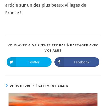
article sur un des plus beaux villages de
France !
VOUS AVEZ AIMÉ ? N'HÉSITEZ PAS À PARTAGER AVEC
PARTAGER
VOS AMIS
CE
CONTENU
Twitter
Facebook
Ouvrir
Ouvrir
dans
dans
une
une
autre
autre
fenêtre
fenêtre
VOUS DEVRIEZ ÉGALEMENT AIMER