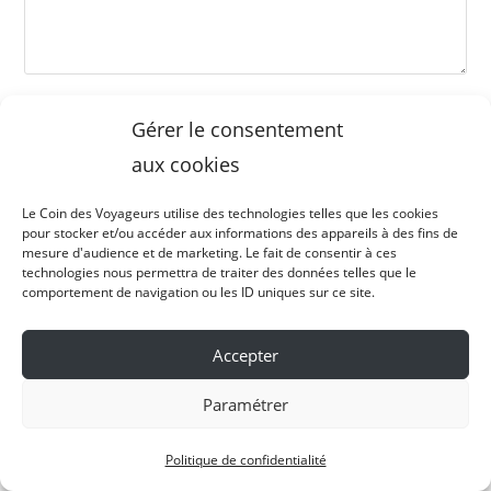
Enter
Gérer le consentement
your
aux cookies
name
Enter
or
your
Le Coin des Voyageurs utilise des technologies telles que les cookies
username
email
pour stocker et/ou accéder aux informations des appareils à des fins de
Saisir
to
mesure d'audience et de marketing. Le fait de consentir à ces
address
l’URL
technologies nous permettra de traiter des données telles que le
comment
to
comportement de navigation ou les ID uniques sur ce site.
de
Recevoir par mail la réponse à mon
comment
votre
commentaire.
site
Accepter
(facultatif)
Paramétrer
Politique de confidentialité
À Propos De Moi