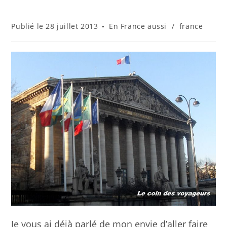
Publication
Post
28 juillet 2013
En France aussi
/
france
publiée :
category:
Je vous ai déjà parlé de mon envie d’aller faire